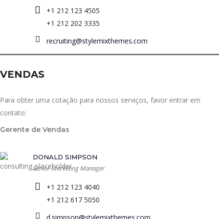
+1 212 123 4505
+1 212 202 3335
recruiting@stylemixthemes.com
VENDAS
Para obter uma cotação para nossos serviços, favor entrar em
contato:
Gerente de Vendas
DONALD SIMPSON
Senior Marketing Manager
+1 212 123 4040
+1 212 617 5050
d.simpson@stylemixthemes.com